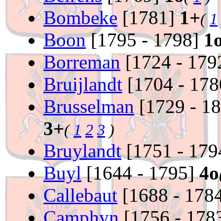
Bombeke
[1781]
1+
(
1
Boon
[1795 - 1798]
1
Borreman
[1724 - 179
Bruijlandt
[1704 - 17
Brusselman
[1729 - 1
3+
(
1
2
3
)
Bruylandt
[1751 - 17
Buyl
[1644 - 1795]
4o
Callebaut
[1688 - 178
Camphyn
[1756 - 178