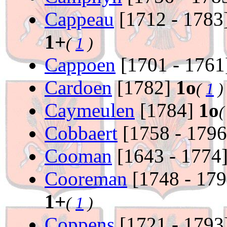
Cappeau
[1712 - 1783
1+
(
1
)
Cappoen
[1701 - 176
Cardoen
[1782]
1o
(
1
)
Caymeulen
[1784]
1o
Cobbaert
[1758 - 179
Cooman
[1643 - 1774
Cooreman
[1748 - 17
1+
(
1
)
Coppens
[1721 - 1793