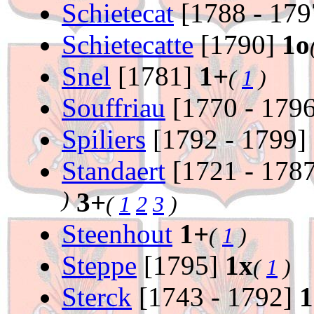
Schietecat
[1788 - 17
Schietecatte
[1790]
1o
Snel
[1781]
1+
(
1
)
Souffriau
[1770 - 179
Spiliers
[1792 - 1799]
Standaert
[1721 - 178
)
3+
(
1
2
3
)
Steenhout
1+
(
1
)
Steppe
[1795]
1x
(
1
)
Sterck
[1743 - 1792]
1