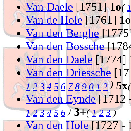
Van Daele
[1751]
1o
(
Van de Hole
[1761]
1o
Van den Berghe
[1775
Van den Bossche
[178
Van den Daele
[1774]
Van den Driessche
[17
)
5x
1
2
3
4
5
6
7
8
9
0
1
2
Van den Eynde
[1712 
)
3+
1
2
3
4
5
6
(
1
2
3
)
Van den Hole
[1727 -