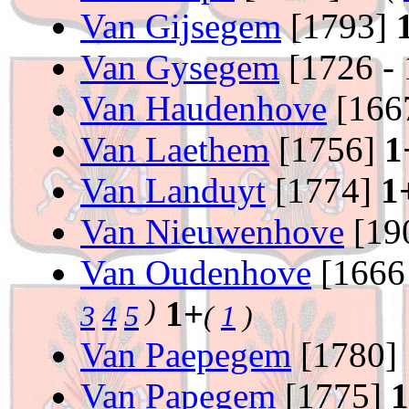
Van Gijsegem
[1793]
Van Gysegem
[1726 -
Van Haudenhove
[166
Van Laethem
[1756]
1
Van Landuyt
[1774]
1
Van Nieuwenhove
[19
Van Oudenhove
[1666
)
1+
3
4
5
(
1
)
Van Paepegem
[1780]
Van Papegem
[1775]
1