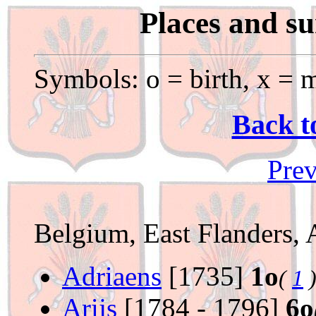
Places and s
Symbols: o = birth, x = m
Back t
Prev
Belgium, East Flanders, 
Adriaens
[1735]
1o
(
1
Arijs
[1784 - 1796]
6o