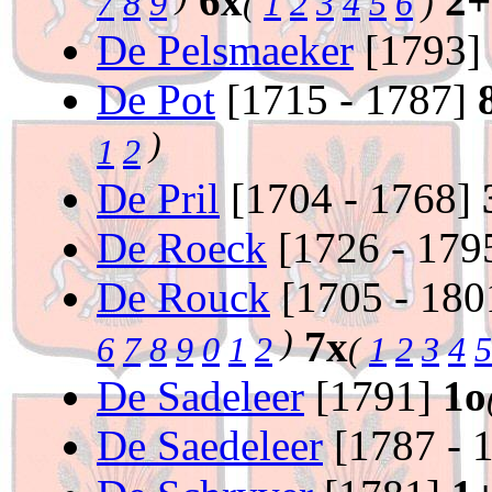
)
6x
2+
7
8
9
(
1
2
3
4
5
6
)
De Pelsmaeker
[1793]
De Pot
[1715 - 1787]
)
1
2
De Pril
[1704 - 1768]
De Roeck
[1726 - 179
De Rouck
[1705 - 18
)
7x
6
7
8
9
0
1
2
(
1
2
3
4
5
De Sadeleer
[1791]
1o
De Saedeleer
[1787 - 