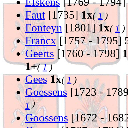
Elskens
[1769 - 1794
Faut
[1735]
1x
(
1
)
Fonteyn
[1801]
1x
(
1
)
Francx
[1757 - 1795]
Geerts
[1760 - 1798]
1
1+
(
1
)
Gees
1x
(
1
)
Goessens
[1723 - 178
)
1
Goossens
[1672 - 168