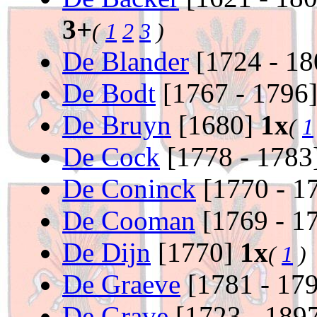
3+
(
1
2
3
)
De Blander
[1724 - 1
De Bodt
[1767 - 1796
De Bruyn
[1680]
1x
(
1
De Cock
[1778 - 1783
De Coninck
[1770 - 1
De Cooman
[1769 - 1
De Dijn
[1770]
1x
(
1
)
De Graeve
[1781 - 17
De Grave
[1723 - 189