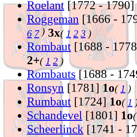
Roelant
[1772 - 1790
Roggeman
[1666 - 17
)
3x
6
7
(
1
2
3
)
Rombaut
[1688 - 177
2+
(
1
2
)
Rombauts
[1688 - 17
Ronsyn
[1781]
1o
(
1
)
Rumbaut
[1724]
1o
(
1
Schandevel
[1801]
1o
Scheerlinck
[1741 - 1