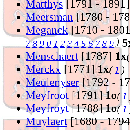
Matthys
[1791 - 1891
Meersman
[1780 - 17
Meganck
[1710 - 180
)
5
7
8
9
0
1
2
3
4
5
6
7
8
9
Menschaert
[1787]
1x
Merckx
[1771]
1x
(
1
)
Meulenyser
[1792 - 1
Meyfroot
[1791]
1o
(
1
Meyfroyt
[1788]
1o
(
1
Muylaert
[1680 - 179