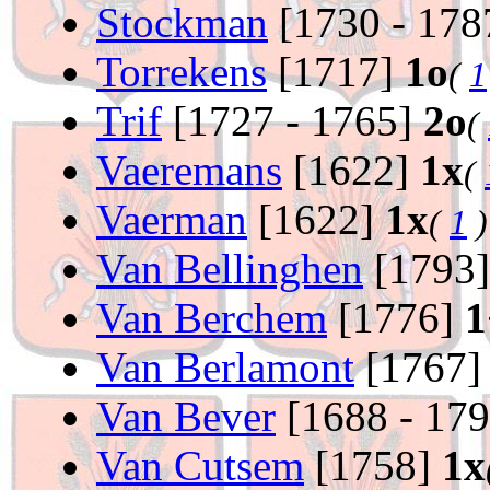
Stockman
[1730 - 178
Torrekens
[1717]
1o
(
1
Trif
[1727 - 1765]
2o
(
Vaeremans
[1622]
1x
(
Vaerman
[1622]
1x
(
1
)
Van Bellinghen
[1793
Van Berchem
[1776]
1
Van Berlamont
[1767
Van Bever
[1688 - 17
Van Cutsem
[1758]
1x