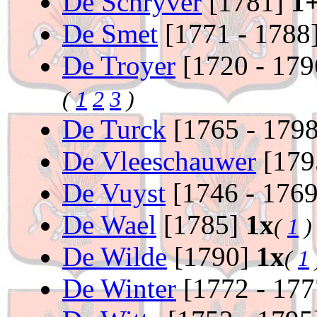
De Schryver
[1781]
1
De Smet
[1771 - 1788
De Troyer
[1720 - 17
(
1
2
3
)
De Turck
[1765 - 179
De Vleeschauwer
[179
De Vuyst
[1746 - 176
De Wael
[1785]
1x
(
1
)
De Wilde
[1790]
1x
(
1
De Winter
[1772 - 17