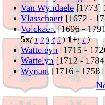
Van Wyndaele
[1773]
Vlasschaert
[1672 - 1
Volckaert
[1696 - 179
5x
1+
(
1
2
3
4
5
)
(
1
)
Watteleyn
[1715 - 17
Wattelyn
[1712 - 178
Wynant
[1716 - 1758
Ne