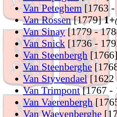
Van Peteghem
[1763 -
Van Rossen
[1779]
1+
Van Sinay
[1779 - 17
Van Snick
[1736 - 17
Van Steenbergh
[1766
Van Steenberghe
[1768
Van Styvendael
[1622 
Van Trimpont
[1767 -
Van Vaerenbergh
[176
Van Waeyenberghe
[1