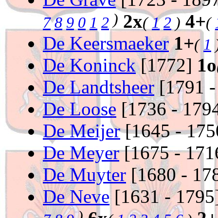
)
2x
4+
7
8
9
0
1
2
(
1
2
)
(
De Keersmaeker
1+
(
1
De Koninck
[1772]
1o
De Landtsheer
[1791 -
De Loose
[1736 - 179
De Meijer
[1645 - 17
De Meyer
[1675 - 171
De Muyter
[1680 - 17
De Neve
[1631 - 1795