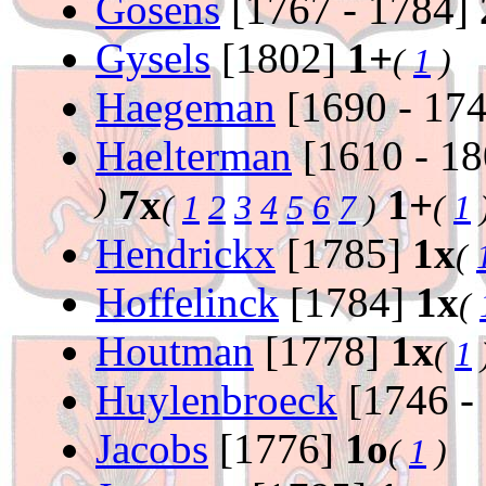
Gosens
[1767 - 1784]
Gysels
[1802]
1+
(
1
)
Haegeman
[1690 - 17
Haelterman
[1610 - 1
)
7x
1+
(
1
2
3
4
5
6
7
)
(
1
Hendrickx
[1785]
1x
(
Hoffelinck
[1784]
1x
(
Houtman
[1778]
1x
(
1
Huylenbroeck
[1746 -
Jacobs
[1776]
1o
(
1
)