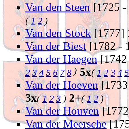
Van den Steen
[1725 -
(
1
2
)
Van den Stock
[1777]
Van der Biest
[1782 - 
Van der Haegen
[1742
)
5x
2
3
4
5
6
7
8
(
1
2
3
4
5
Van der Hoeven
[1733
3x
2+
(
1
2
3
)
(
1
2
)
Van der Houven
[1772
Van der Meersche
[175