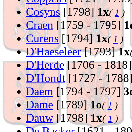
Cosyns
[1798]
1x
(
1
)
Craen
[1759 - 1795]
1
Curens
[1794]
1x
(
1
)
D'Haeseleer
[1793]
1x
D'Herde
[1706 - 1818
D'Hondt
[1727 - 1788
Daem
[1794 - 1797]
3
Dame
[1789]
1o
(
1
)
Dauw
[1798]
1x
(
1
)
De Backer
[1621 - 18