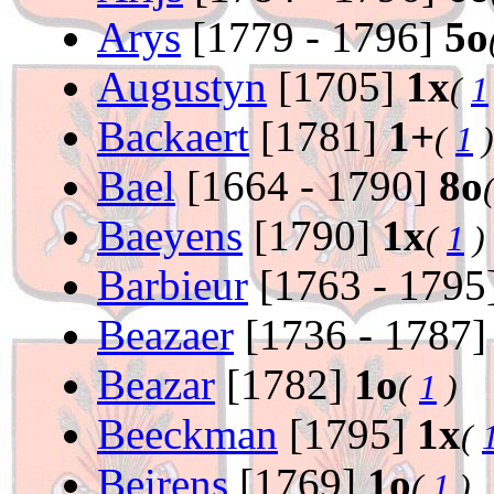
Arys
[1779 - 1796]
5o
Augustyn
[1705]
1x
(
1
Backaert
[1781]
1+
(
1
)
Bael
[1664 - 1790]
8o
Baeyens
[1790]
1x
(
1
)
Barbieur
[1763 - 1795
Beazaer
[1736 - 1787
Beazar
[1782]
1o
(
1
)
Beeckman
[1795]
1x
(
Beirens
[1769]
1o
(
1
)