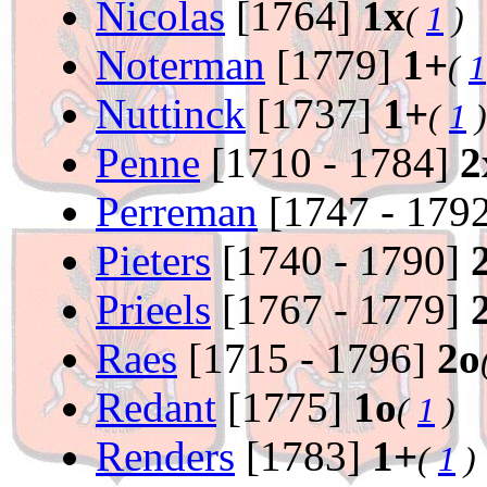
Nicolas
[1764]
1x
(
1
)
Noterman
[1779]
1+
(
1
Nuttinck
[1737]
1+
(
1
)
Penne
[1710 - 1784]
2
Perreman
[1747 - 179
Pieters
[1740 - 1790]
Prieels
[1767 - 1779]
Raes
[1715 - 1796]
2o
Redant
[1775]
1o
(
1
)
Renders
[1783]
1+
(
1
)