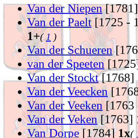
Van der Niepen
[1781
Van der Paelt
[1725 - 
1+
(
1
)
Van der Schueren
[17
van der Speeten
[1725
Van der Stockt
[1768]
Van der Veecken
[176
Van der Veeken
[1763 
Van der Veken
[1763]
Van Dorpe
[1784]
1x
(