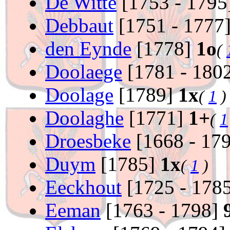
De Witte
[1753 - 1795
Debbaut
[1751 - 1777
den Eynde
[1778]
1o
(
Doolaege
[1781 - 180
Doolage
[1789]
1x
(
1
)
Doolaghe
[1771]
1+
(
1
Droesbeke
[1668 - 17
Duym
[1785]
1x
(
1
)
Eeckhout
[1725 - 178
Eeman
[1763 - 1798]